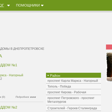
ОГ
ПОМОЩНИКИ
ДДОМЫ В ДНЕПРОПЕТРОВСКЕ
А
ОДДОМ №1
ркса - Нагорный
Район
 2
проспект Карла Маркса - Нагорный
Тополь - Победа
проспект Кирова - Рабочая
 (0)
Подробнее
проспект Петровского - проспект
Металлургов
ОДДОМ №2
Строителей - Героев Сталинграда