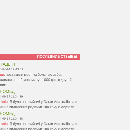
ПОСЛЕДНИЕ ОТЗЫВЫ
ТАДЕНТ
5-04-14 17:43:39
ий
:
поставили мост на больные зубы,
алился чере2 мес. минус 1000 грн, в другой
инике
ЕНОМЕД
4-09-14 11:34:39
талія
:
Я була на прийомі у Ольги АнатоліІвни, з
ання видалення родимки. Що хочу скасувати
ЕНОМЕД
4-09-14 11:34:38
талія
:
Я була на прийомі у Ольги АнатоліІвни, з
ання видалення родимки. Що хочу скасувати