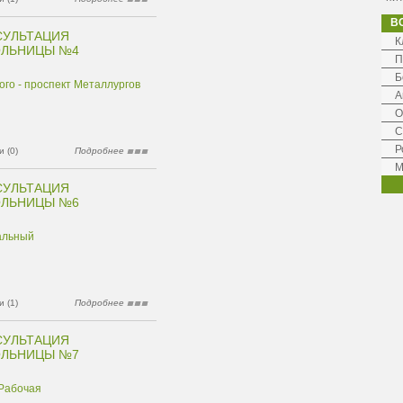
В
СУЛЬТАЦИЯ
К
ОЛЬНИЦЫ №4
П
Б
ого - проспект Металлургов
А
О
С
Р
 (0)
Подробнее
М
СУЛЬТАЦИЯ
ОЛЬНИЦЫ №6
альный
 (1)
Подробнее
СУЛЬТАЦИЯ
ОЛЬНИЦЫ №7
 Рабочая