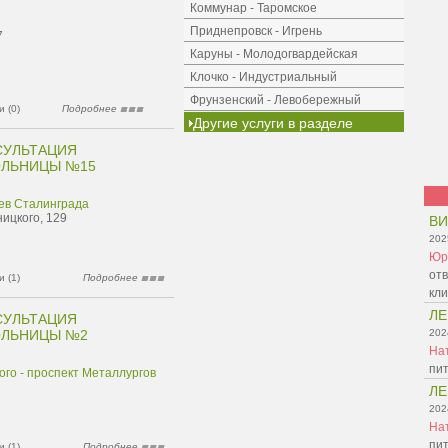
Коммунар - Таромское
Приднепровск - Игрень
7
Каруны - Молодогвардейская
Клочко - Индустриальный
Фрунзенский - Левобережный
 (0)
Подробнее
Другие услуги в разделе
СУЛЬТАЦИЯ
ОЛЬНИЦЫ №15
ев Сталинграда
ницкого, 129
ВИ
202
Юр
отв
 (1)
Подробнее
кл
Л
СУЛЬТАЦИЯ
ОЛЬНИЦЫ №2
202
На
пит
ого - проспект Металлургов
Л
202
На
пит
 (1)
Подробнее