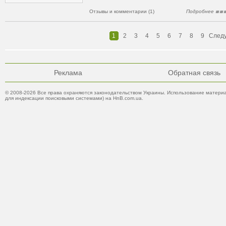
Отзывы и комментарии (1)
Подробнее
1
2
3
4
5
6
7
8
9
След
Реклама
Обратная связь
© 2008-2026 Все права охраняются законодательством Украины. Использование материа
для индексации поисковыми системами) на HnB.com.ua.