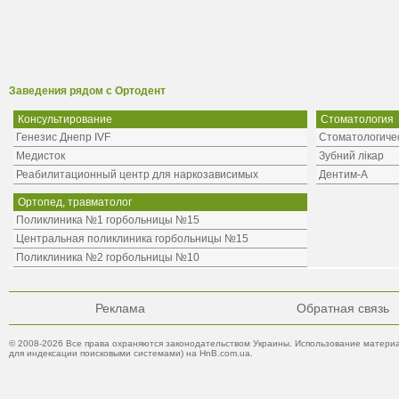
Заведения рядом с Ортодент
Консультирование
Стоматология
Генезис Днепр IVF
Стоматологиче
Медисток
Зубний лікар
Реабилитационный центр для наркозависимых
Дентим-А
Ортопед, травматолог
Поликлиника №1 горбольницы №15
Центральная поликлиника горбольницы №15
Поликлиника №2 горбольницы №10
Реклама
Обратная связь
© 2008-2026 Все права охраняются законодательством Украины. Использование материа
для индексации поисковыми системами) на HnB.com.ua.