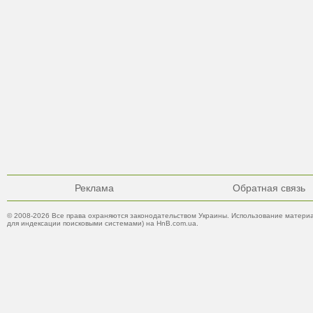
Реклама
Обратная связь
© 2008-2026 Все права охраняются законодательством Украины. Использование материа
для индексации поисковыми системами) на HnB.com.ua.