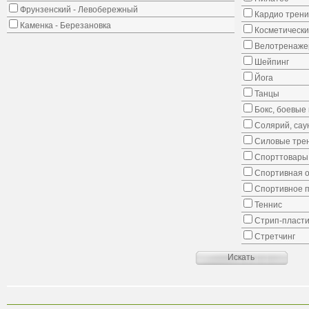
Фрунзенский - Левобережный
Кардио трени
Каменка - Березановка
Косметически
Велотренаж
Шейпинг
Йога
Танцы
Бокс, боевые 
Солярий, сау
Силовые тре
Спорттовары,
Спортивная о
Спортивное 
Теннис
Стрип-пласти
Стретчинг