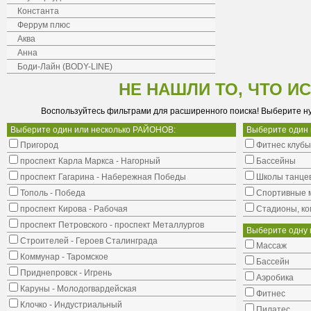
Константа
Феррум плюс
Аква
Анна
Боди-Лайн (BODY-LINE)
НЕ НАШЛИ ТО, ЧТО И
Воспользуйтесь фильтрами для расширенного поиска! Выберите н
Выберите один или несколько РАЙОНОВ:
Выберите один
Пригород
Фитнес клубы
проспект Карла Маркса - Нагорный
Бассейны
проспект Гагарина - Набережная Победы
Школы танце
Тополь - Победа
Cпортивные 
проспект Кирова - Рабочая
Стадионы, ко
проспект Петровского - проспект Металлургов
Выберите одну 
Строителей - Героев Сталинграда
Массаж
Коммунар - Таромское
Бассейн
Приднепровск - Игрень
Аэробика
Каруны - Молодогвардейская
Фитнес
Клочко - Индустриальный
Пилатес