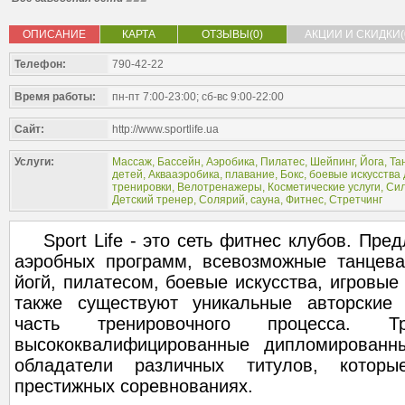
ОПИСАНИЕ
КАРТА
ОТЗЫВЫ(0)
АКЦИИ И СКИДКИ(
Телефон:
790-42-22
Время работы:
пн-пт 7:00-23:00; сб-вс 9:00-22:00
Сайт:
http://www.sportlife.ua
Услуги:
Массаж
,
Бассейн
,
Аэробика
,
Пилатес
,
Шейпинг
,
Йога
,
Та
детей
,
Аквааэробика, плавание
,
Бокс, боевые искусства
тренировки
,
Велотренажеры
,
Косметические услуги
,
Сил
Детский тренер
,
Солярий, сауна
,
Фитнес
,
Стретчинг
Sport Life - это сеть фитнес клубов. Пре
аэробных программ, всевозможные танцева
йогй, пилатесом, боевые искусства, игровые
также существуют уникальные авторские 
часть тренировочного процесса. 
высококвалифицированные дипломированн
обладатели различных титулов, кото
престижных соревнованиях.