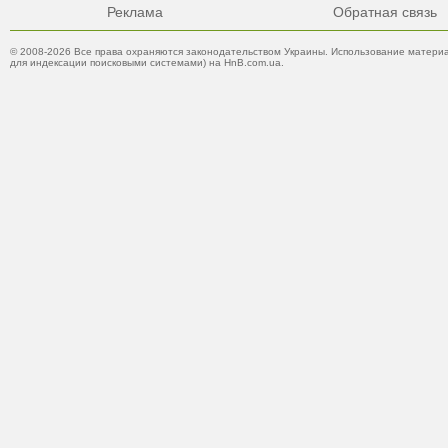
Реклама
Обратная связь
© 2008-2026 Все права охраняются законодательством Украины. Использование материа
для индексации поисковыми системами) на HnB.com.ua.