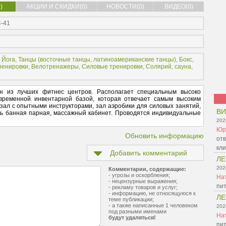
)
АКЦИИ И СКИДКИ(0)
НОВОСТИ(0)
ВИДЕО(0)
4-41
,
Йога
,
Танцы (
восточные танцы
,
латиноамериканские танцы
),
Бокс,
ренировки
,
Велотренажеры
,
Силовые тренировки
,
Солярий, сауна
,
 из лучших фитнес центров. Располагает специальным высоко
временной инвентарной базой, которая отвечает самым высоким
зал с опытными инструкторами, зал аэробики для силовых занятий,
ВИ
ть банная парная, массажный кабинет. Проводятся индивидуальные
202
Юр
Обновить информацию
отв
кл
Добавить комментарий
Л
202
Комментарии, содержащие:
- угрозы и оскорбления;
На
- нецензурные выражения;
пит
- рекламу товаров и услуг;
- информацию, не относящуюся к
Л
теме публикации;
- а также написанные 1 человеком
202
под разными именами
На
будут удаляться!
пит