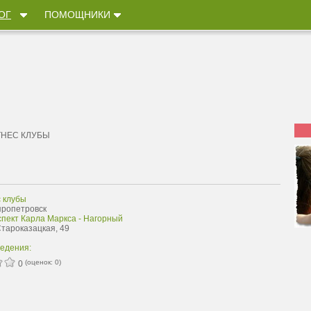
ОГ
ПОМОЩНИКИ
НЕС КЛУБЫ
 клубы
пропетровск
спект Карла Маркса - Нагорный
Староказацкая, 49
ведения:
(оценок:
0
)
0