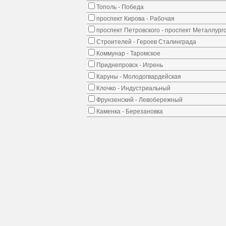
Тополь - Победа
проспект Кирова - Рабочая
проспект Петровского - проспект Металлург
Строителей - Героев Сталинграда
Коммунар - Таромское
Приднепровск - Игрень
Каруны - Молодогвардейская
Клочко - Индустриальный
Фрунзенский - Левобережный
Каменка - Березановка