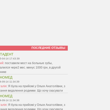
ПОСЛЕДНИЕ ОТЗЫВЫ
ТАДЕНТ
5-04-14 17:43:39
ий
:
поставили мост на больные зубы,
алился чере2 мес. минус 1000 грн, в другой
инике
ЕНОМЕД
4-09-14 11:34:39
талія
:
Я була на прийомі у Ольги АнатоліІвни, з
ання видалення родимки. Що хочу скасувати
ЕНОМЕД
4-09-14 11:34:38
талія
:
Я була на прийомі у Ольги АнатоліІвни, з
ання видалення родимки. Що хочу скасувати