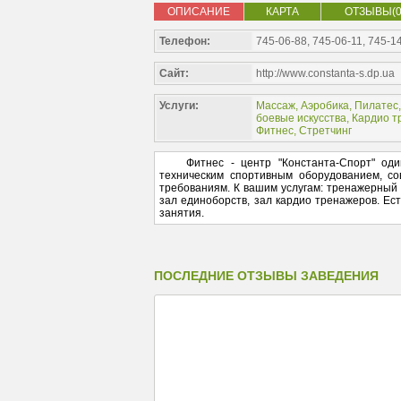
ОПИСАНИЕ
КАРТА
ОТЗЫВЫ(0
Телефон:
745-06-88, 745-06-11, 745-1
Сайт:
http://www.constanta-s.dp.ua
Услуги:
Массаж
,
Аэробика
,
Пилатес
боевые искусства
,
Кардио т
Фитнес
,
Стретчинг
Фитнес - центр "Константа-Спорт" один
техническим спортивным оборудованием, со
требованиям. К вашим услугам: тренажерный 
зал единоборств, зал кардио тренажеров. Ес
занятия.
ПОСЛЕДНИЕ ОТЗЫВЫ ЗАВЕДЕНИЯ