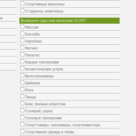
Cпортивные магазины
Стадионы, комплексы
ов
Выберите одну или несколько УСЛУГ:
Массаж
Бассейн
Аэробика
Фитнес
Пилатес
Кардио тренировки
Косметические услуги
Велотренажеры
Шейпинг
Йога
Танцы
Бокс, боевые искусства
Солярий, сауна
Силовые тренировки
Спорттовары, тренажеры, спортинвентарь
Спортивная одежда и обувь