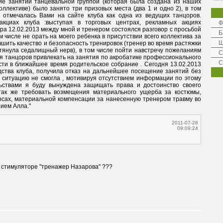
ие занятий танцевальной группой (которая была создана из наших 
лективе) было занято три призовых места (два 1 и одно 2), в том 
 отмечалась Вами на сайте клуба как одна из ведущих танцоров. 
кциах клуба :выступая в торговых центрах, рекламных акциях 
Ф
а 12.02.2013 между мной и тренером состоялся разговор с просьбой 
Б
числе не орать на моего ребенка в присутствии всего коллектива за 
Ш
шить качество и безопасность тренировок (тренер во время растяжки 
тянула седалищный нерв), в том числе пойти навстречу пожеланиям 
C
я танцоров привлекать на занятия по акробатике профессионального 
С
сти в ближайшее время родительское собрание . Сегодня 13.02.2013 
дства клуба, получила отказ на дальнейшее посещение занятий без 
ситуацию не смогла , мотивируя отсутствием информации по этому 
ьствами я буду вынуждена защищать права и достоинство своего 
так же требовать возмещения материального ущерба за костюмы, 
урсах, материальной компенсации за нанесенную тренером травму во 
ием Алла."
2011-07-28
09:09:24