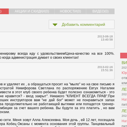
)
АКЦИИ И СКИДКИ(0)
НОВОСТИ(0)
ВИДЕО(0)
Добавить комментарий
2013-06-18
13:40:58
нировку всегда иду с удовольствием!Цена-качество на все 100%.  
 когда администрация думает о своих клиентах!
ВИ
2013-02-16
202
15:51:36
Юр
отв
кл
 и удаляет их , а обращаться просит на "мыло" но на свое письмо я 
истратой Никифорова Светлана по распоряжению Евтух Наталии 
Л
вести в этот клуб своего ребенка будет полезно ознакомиться - это 
202
 не нравится? - вход закрыт". Никакого "КЛИЕНТ ВСЕГДА ПРАВ".При 
На
ших инструкторов вам "не дай бог" может не понравиться запах 
-за продолжительно не работающей вытяжки или попадется тренер-
пит
мбиции за счет вашего ребенка. Вы будуте за это платить , но вам 
Л
202
На
ера Кобец Оксаны с момента основания этой группы. Танцевальный 
пит