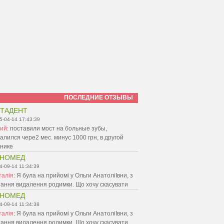
ПОСЛЕДНИЕ ОТЗЫВЫ
ТАДЕНТ
5-04-14 17:43:39
ий
:
поставили мост на больные зубы,
алился чере2 мес. минус 1000 грн, в другой
инике
ЕНОМЕД
4-09-14 11:34:39
талія
:
Я була на прийомі у Ольги АнатоліІвни, з
ання видалення родимки. Що хочу скасувати
ЕНОМЕД
4-09-14 11:34:38
талія
:
Я була на прийомі у Ольги АнатоліІвни, з
ання видалення родимки. Що хочу скасувати