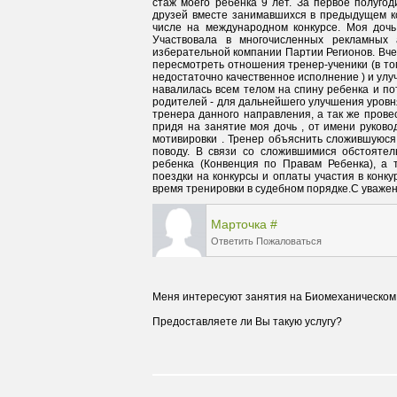
стаж моего ребенка 9 лет. За первое полугод
друзей вместе занимавшихся в предыдущем кол
числе на международном конкурсе. Моя дочь
Участвовала в многочисленных рекламных а
изберательной компании Партии Регионов. Вчер
пересмотреть отношения тренер-ученики (в том 
недостаточно качественное исполнение ) и улуч
навалилась всем телом на спину ребенка и по
родителей - для дальнейшего улучшения уровн
тренера данного направления, а так же прове
придя на занятие моя дочь , от имени руково
мотивировки . Тренер объяснить сложившуюся 
поводу. В связи со сложившимися обстоятел
ребенка (Конвенция по Правам Ребенка), а 
поездки на конкурсы и оплаты участия в конк
время тренировки в судебном порядке.С уважен
Марточка
#
Ответить
Пожаловаться