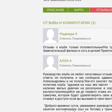
Все заведения сети
ОПИСАНИЕ
КАРТА
ОТЗЫВЫ(3
ОТЗЫВЫ И КОММЕНТАРИИ (3)
Надежда
#
Ответить
Пожаловаться
Отзывы о клубе только положительные!На тре
Замечательный филиал и сеть в целом! Приятно
АЛЛА
#
Ответить
Пожаловаться
Руководство клуба не любит негативных отзывов
ответа не получила и как сообщила админ
Александровны и не получу.Тем кто захочет при
политика клуба "дураков на наш век хватит -
наличии милых девочек на ресепшене и хоро
распространяющийся аж до первого этажа из
самоучка, которая будет удовлетворять свои а
 "Доброго времени суток, уважаемое руководство сети. Меня зовут Алла Алексеевна. Моя дочь , ей 12 лет, посещала 
занятия контемпорари (зал на Титова) у трен