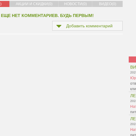
)
АКЦИИ И СКИДКИ(0)
НОВОСТИ(0)
ВИДЕО(0)
 ЕЩЕ НЕТ КОММЕНТАРИЕВ. БУДЬ ПЕРВЫМ!
Добавить комментарий
ВИ
202
Юр
отв
кл
Л
202
На
пит
Л
202
На
пит