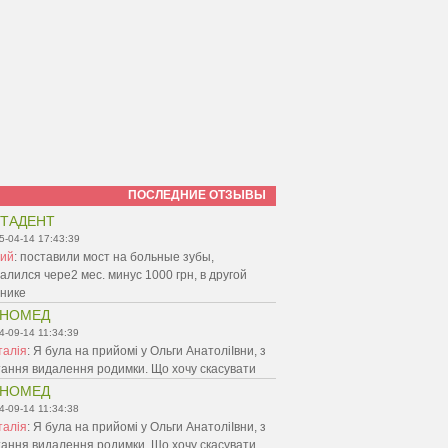
ПОСЛЕДНИЕ ОТЗЫВЫ
ТАДЕНТ
5-04-14 17:43:39
ий
:
поставили мост на больные зубы,
алился чере2 мес. минус 1000 грн, в другой
инике
ЕНОМЕД
4-09-14 11:34:39
талія
:
Я була на прийомі у Ольги АнатоліІвни, з
ання видалення родимки. Що хочу скасувати
ЕНОМЕД
4-09-14 11:34:38
талія
:
Я була на прийомі у Ольги АнатоліІвни, з
ання видалення родимки. Що хочу скасувати