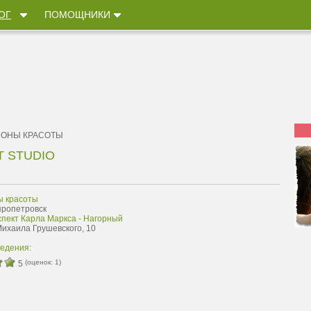
ОГ
ПОМОЩНИКИ
ЛОНЫ КРАСОТЫ
 STUDIO
ы красоты
пропетровск
спект Карла Маркса - Нагорный
Михаила Грушевского, 10
ведения:
(оценок:
1
)
5