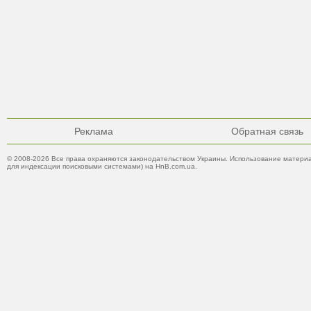
Реклама
Обратная связь
© 2008-2026 Все права охраняются законодательством Украины. Использование материа
для индексации поисковыми системами) на HnB.com.ua.