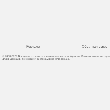
Реклама
Обратная связь
© 2008-2026 Все права охраняются законодательством Украины. Использование материа
для индексации поисковыми системами) на HnB.com.ua.